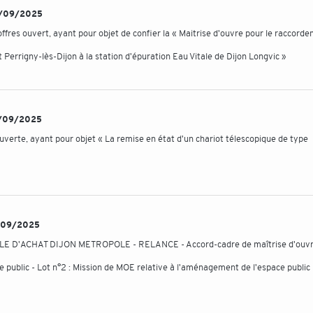
 30/09/2025
ffres ouvert, ayant pour objet de confier la « Maitrise d'ouvre pour le raccord
rrigny-lès-Dijon à la station d'épuration Eau Vitale de Dijon Longvic »
26/09/2025
verte, ayant pour objet « La remise en état d'un chariot télescopique de type
19/09/2025
NTRALE D'ACHAT DIJON METROPOLE - RELANCE - Accord-cadre de maîtrise d'ouv
e public - Lot n°2 : Mission de MOE relative à l'aménagement de l'espace public