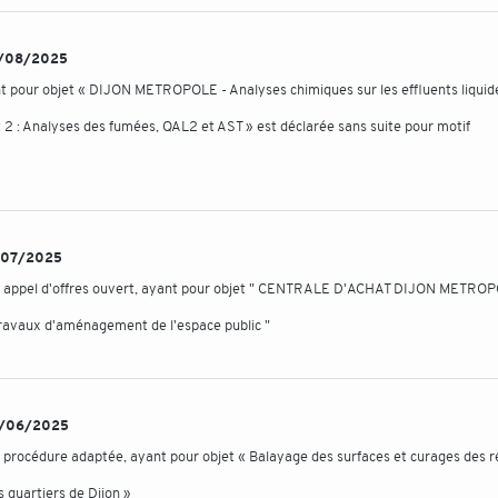
 08/08/2025
nt pour objet « DIJON METROPOLE - Analyses chimiques sur les effluents liquid
2 : Analyses des fumées, QAL2 et AST » est déclarée sans suite pour motif
18/07/2025
 en appel d'offres ouvert, ayant pour objet " CENTRALE D'ACHAT DIJON METRO
 travaux d'aménagement de l'espace public "
 04/06/2025
n procédure adaptée, ayant pour objet « Balayage des surfaces et curages des 
 quartiers de Dijon »