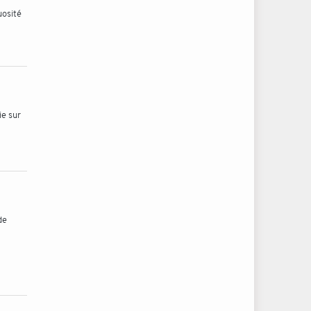
uosité
ie sur
de