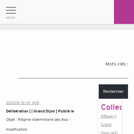
Mots-clés :
Rechercher
GD2016-12-01_005
Collectiv
Délibération | | Grand Dijon | Publié le
Effacer ()
Objet :
Régime indemnitaire des élus -
Grand
modification
Dijon (49)