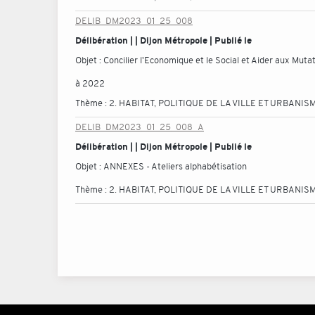
DELIB_DM2023_01_25_008
Délibération | | Dijon Métropole | Publié le
Objet :
Concilier l'Economique et le Social et Aider aux Mut
à 2022
Thème :
2. HABITAT, POLITIQUE DE LA VILLE ET URBANIS
DELIB_DM2023_01_25_008_A
Délibération | | Dijon Métropole | Publié le
Objet :
ANNEXES - Ateliers alphabétisation
Thème :
2. HABITAT, POLITIQUE DE LA VILLE ET URBANIS