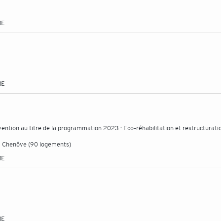
ME
ME
ntion au titre de la programmation 2023 : Eco-réhabilitation et restructurati
 à Chenôve (90 logements)
ME
ME