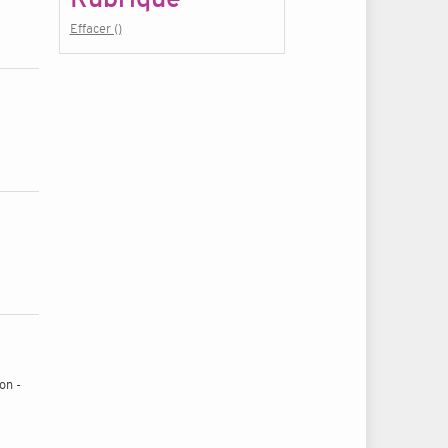
Effacer ()
on -