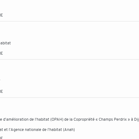
ME
abitat
ME
T
ME
 d'amélioration de l'habitat (OPAH) de la Copropriété « Champs Perdrix » à Dij
t et l'Agence nationale de l'habitat (Anah)
ME