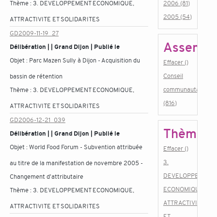
Thème :
3. DEVELOPPEMENT ECONOMIQUE,
2006 (81)
2005 (54)
ATTRACTIVITE ET SOLIDARITES
GD2009-11-19_27
Assembl
Délibération | | Grand Dijon | Publié le
Objet :
Parc Mazen Sully à Dijon - Acquisition du
Effacer ()
Conseil
bassin de rétention
communautaire
Thème :
3. DEVELOPPEMENT ECONOMIQUE,
(816)
ATTRACTIVITE ET SOLIDARITES
GD2006-12-21_039
Thème
Délibération | | Grand Dijon | Publié le
Objet :
World Food Forum - Subvention attribuée
Effacer ()
3.
au titre de la manifestation de novembre 2005 -
DEVELOPPEMENT
Changement d'attributaire
ECONOMIQUE,
Thème :
3. DEVELOPPEMENT ECONOMIQUE,
ATTRACTIVITE
ATTRACTIVITE ET SOLIDARITES
ET