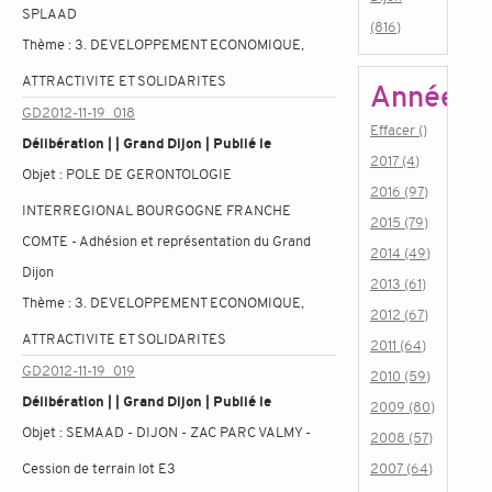
SPLAAD
(816)
Thème :
3. DEVELOPPEMENT ECONOMIQUE,
ATTRACTIVITE ET SOLIDARITES
Année
GD2012-11-19_018
Effacer ()
Délibération | | Grand Dijon | Publié le
2017 (4)
Objet :
POLE DE GERONTOLOGIE
2016 (97)
INTERREGIONAL BOURGOGNE FRANCHE
2015 (79)
COMTE - Adhésion et représentation du Grand
2014 (49)
Dijon
2013 (61)
Thème :
3. DEVELOPPEMENT ECONOMIQUE,
2012 (67)
ATTRACTIVITE ET SOLIDARITES
2011 (64)
GD2012-11-19_019
2010 (59)
Délibération | | Grand Dijon | Publié le
2009 (80)
Objet :
SEMAAD - DIJON - ZAC PARC VALMY -
2008 (57)
Cession de terrain lot E3
2007 (64)