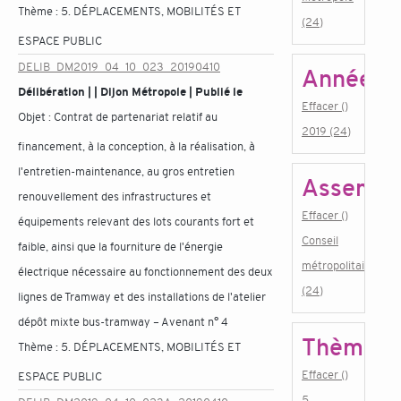
Thème :
5. DÉPLACEMENTS, MOBILITÉS ET
(24)
ESPACE PUBLIC
DELIB_DM2019_04_10_023_20190410
Année
Délibération | | Dijon Métropole | Publié le
Effacer ()
Objet :
Contrat de partenariat relatif au
2019 (24)
financement, à la conception, à la réalisation, à
l'entretien-maintenance, au gros entretien
Assembl
renouvellement des infrastructures et
Effacer ()
équipements relevant des lots courants fort et
Conseil
faible, ainsi que la fourniture de l'énergie
métropolitain
électrique nécessaire au fonctionnement des deux
(24)
lignes de Tramway et des installations de l'atelier
dépôt mixte bus-tramway – Avenant n° 4
Thème
Thème :
5. DÉPLACEMENTS, MOBILITÉS ET
Effacer ()
ESPACE PUBLIC
5.