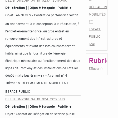
DELIB_DM2019_04_10_023A_20190410
DÉPLACEMENTS,
Délibération | | Dijon Métropole | Publié le
MOBILITÉS
Objet :
ANNEXES - Contrat de partenariat relatif
ET
au financement, à la conception, à la réalisation, à
ESPACE
l'entretien-maintenance, au gros entretien
PUBLIC
renouvellement des infrastructures et
(24)
équipements relevant des lots courants fort et
faible, ainsi que la fourniture de l'énergie
Rubrique
électrique nécessaire au fonctionnement des deux
lignes de Tramway et des installations de l'atelier
Effacer ()
dépôt mixte bus-tramway – Avenant n° 4
Thème :
5. DÉPLACEMENTS, MOBILITÉS ET
ESPACE PUBLIC
DELIB_DM2019_04_10_024_20190410
Délibération | | Dijon Métropole | Publié le
Objet :
Contrat de Délégation de service public