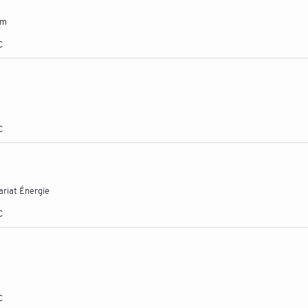
om
C
C
ariat Énergie
C
C