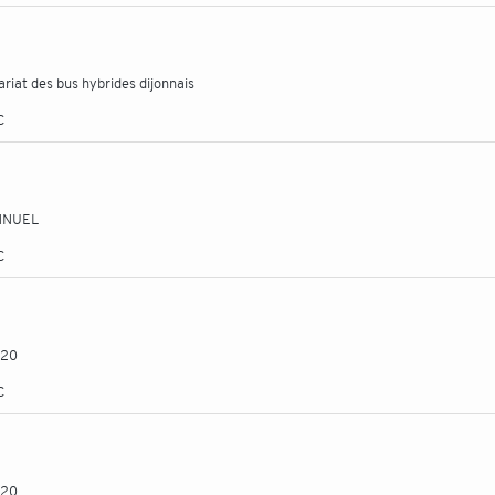
riat des bus hybrides dijonnais
C
NNUEL
C
020
C
020