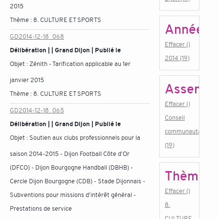
2015
Thème :
8. CULTURE ET SPORTS
Année
GD2014-12-18_068
Effacer ()
Délibération | | Grand Dijon | Publié le
2014 (19)
Objet :
Zénith - Tarification applicable au 1er
janvier 2015
Assembl
Thème :
8. CULTURE ET SPORTS
Effacer ()
GD2014-12-18_065
Conseil
Délibération | | Grand Dijon | Publié le
communautaire
Objet :
Soutien aux clubs professionnels pour la
(19)
saison 2014-2015 - Dijon Football Côte d'Or
(DFCO) - Dijon Bourgogne Handball (DBHB) -
Thème
Cercle Dijon Bourgogne (CDB) - Stade Dijonnais -
Effacer ()
Subventions pour missions d'intérêt général -
8.
Prestations de service
CULTURE