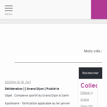
Mots-clés :
Rechercher
GD2014-12-18_067
Collectiv
Délibération | | Grand Dijon | Publié le
Effacer ()
Objet :
Complexe sportif du Grand Dijon à Saint-
Grand
Apollinaire - Tarification applicable au 1er janvier
Dijon (19)