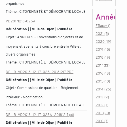
organismes
Thème :
CITOYENNETÉ ET DÉMOCRATIE LOCALE
Année
VD20171218-025A
Effacer ()
Délibération | | Ville de Dijon | Publié le
2021 (5)
Objet :
ANNEXES - Conventions d'objectifs et de
2020 (19)
moyens et avenants à conclure entre la Ville et
2019 (15)
divers organismes
2018 (19)
Thème :
CITOYENNETÉ ET DÉMOCRATIE LOCALE
2017 (13)
DELIB_VD2018_12_17_025_20181217.PDF
2016 (13)
Délibération | | Ville de Dijon | Publié le
2015 (10)
Objet :
Commissions de quartier – Règlement
2014 (25)
intérieur - Modification
2013 (9)
Thème :
CITOYENNETÉ ET DÉMOCRATIE LOCALE
2012 (7)
2011 (20)
DELIB_VD2018_12_17_025A_20181217.pdf
2010 (7)
Délibération | | Ville de Dijon | Publié le