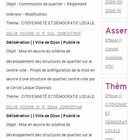
2009 (12)
Objet :
Commissions de quartier – Règlement
2008 (5)
intérieur - Modification
Thème :
CITOYENNETÉ ET DÉMOCRATIE LOCALE
Assembl
DELIB_VD2018_12_17_026_20181217.PDF
Effacer ()
Délibération | | Ville de Dijon | Publié le
Conseil
Objet :
Mise en œuvre du schéma de
municipal
développement des structures de quartier sur le
(179)
centre-ville - Projet de préfiguration de la mise en
œuvre d'une structure de quartier centre-ville par
Thème
le Cercle Laïque Dijonnais
Effacer ()
Thème :
CITOYENNETÉ ET DÉMOCRATIE LOCALE
CITOYENNETÉ
DELIB_VD2018_12_17_026A_20181217.pdf
ET
Délibération | | Ville de Dijon | Publié le
DÉMOCRATIE
Objet :
Mise en œuvre du schéma de
LOCALE
développement des structures de quartier sur le
(179)