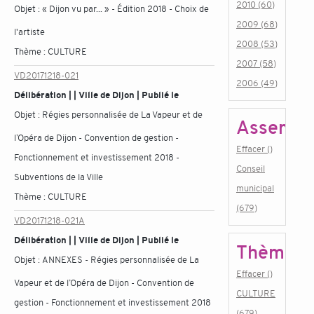
2010 (60)
Objet :
« Dijon vu par... » - Édition 2018 - Choix de
2009 (68)
l'artiste
2008 (53)
Thème :
CULTURE
2007 (58)
VD20171218-021
2006 (49)
Délibération | | Ville de Dijon | Publié le
Objet :
Régies personnalisée de La Vapeur et de
Assembl
l’Opéra de Dijon - Convention de gestion -
Effacer ()
Fonctionnement et investissement 2018 -
Conseil
Subventions de la Ville
municipal
Thème :
CULTURE
(679)
VD20171218-021A
Délibération | | Ville de Dijon | Publié le
Thème
Objet :
ANNEXES - Régies personnalisée de La
Effacer ()
Vapeur et de l’Opéra de Dijon - Convention de
CULTURE
gestion - Fonctionnement et investissement 2018
(679)