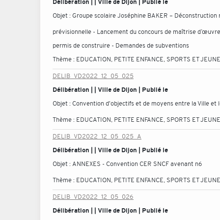
Délibération | | Ville de Dijon | Publié le
Objet :
Groupe scolaire Joséphine BAKER – Déconstruction re
prévisionnelle - Lancement du concours de maîtrise d’œuvre
permis de construire - Demandes de subventions
Thème :
EDUCATION, PETITE ENFANCE, SPORTS ET JEUN
DELIB_VD2022_12_05_025
Délibération | | Ville de Dijon | Publié le
Objet :
Convention d'objectifs et de moyens entre la Ville et 
Thème :
EDUCATION, PETITE ENFANCE, SPORTS ET JEUN
DELIB_VD2022_12_05_025_A
Délibération | | Ville de Dijon | Publié le
Objet :
ANNEXES - Convention CER SNCF avenant n6
Thème :
EDUCATION, PETITE ENFANCE, SPORTS ET JEUN
DELIB_VD2022_12_05_026
Délibération | | Ville de Dijon | Publié le