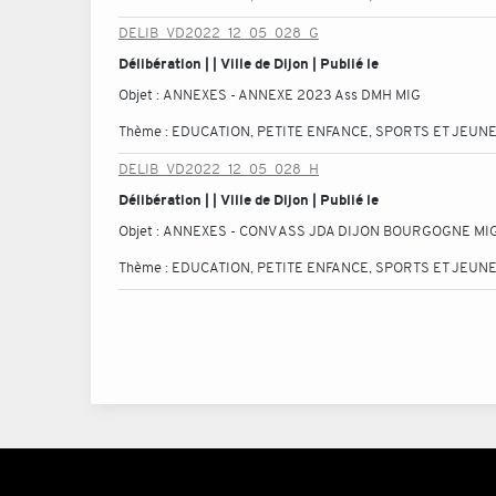
DELIB_VD2022_12_05_028_G
Délibération | | Ville de Dijon | Publié le
Objet :
ANNEXES - ANNEXE 2023 Ass DMH MIG
Thème :
EDUCATION, PETITE ENFANCE, SPORTS ET JEUN
DELIB_VD2022_12_05_028_H
Délibération | | Ville de Dijon | Publié le
Objet :
ANNEXES - CONV ASS JDA DIJON BOURGOGNE MI
Thème :
EDUCATION, PETITE ENFANCE, SPORTS ET JEUN