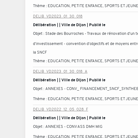
Thème :
EDUCATION, PETITE ENFANCE, SPORTS ET JEUN
DELIB_VD2023_01_30_018
Délibération | | Ville de Dijon | Publié le
Objet :
Stade des Bourroches - Travaux de rénovation d'un ter
d'investissement - convention d'objectifs et de moyens entre 
la SNCF
Thème :
EDUCATION, PETITE ENFANCE, SPORTS ET JEUN
DELIB_VD2023_01_30_018_A
Délibération | | Ville de Dijon | Publié le
Objet :
ANNEXES - CONV_ FINANCEMENT_SNCF_SYNTH
Thème :
EDUCATION, PETITE ENFANCE, SPORTS ET JEUN
DELIB_VD2022_12_05_028_F
Délibération | | Ville de Dijon | Publié le
Objet :
ANNEXES - CONV ASS DMH MIG
Thème :
EDUCATION, PETITE ENFANCE, SPORTS ET JEUN