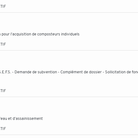
TIF
n pour l'acquisition de composteurs individuels
TIF
s S.E.F.S. - Demande de subvention - Complément de dossier - Sollicitation de fon
TIF
d'eau et d'assainissement
TIF