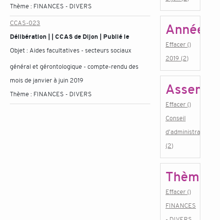
Thème :
FINANCES - DIVERS
CCAS-023
Année
Délibération | | CCAS de Dijon | Publié le
Effacer ()
Objet :
Aides facultatives - secteurs sociaux
2019 (2)
général et gérontologique - compte-rendu des
mois de janvier à juin 2019
Assembl
Thème :
FINANCES - DIVERS
Effacer ()
Conseil
d'administration
(2)
Thème
Effacer ()
FINANCES
- DIVERS