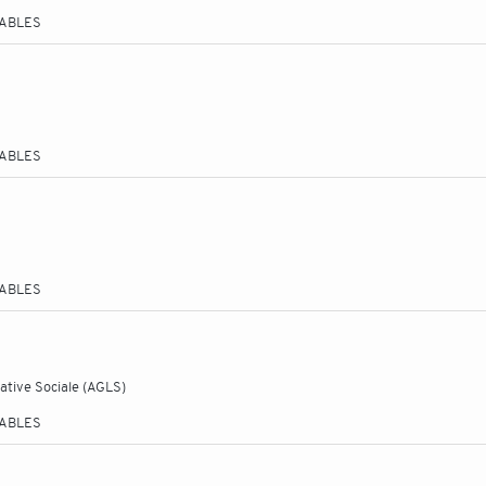
TABLES
TABLES
3
TABLES
cative Sociale (AGLS)
TABLES