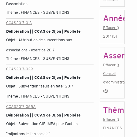
l'association
Thème :
FINANCES - SUBVENTIONS
Année
CCAS2017-013
Effacer ()
Délibération | | CCAS de Dijon | Publié le
2017 (5)
Objet :
Attribution de subventions aux
associations - exercice 2017
Assembl
Thème :
FINANCES - SUBVENTIONS
Effacer ()
CCAS2017-029
Conseil
Délibération | | CCAS de Dijon | Publié le
d'administration
Objet :
Subvention "seuls en fête" 2017
(5)
Thème :
FINANCES - SUBVENTIONS
CCAS2017-055A
Thème
Délibération | | CCAS de Dijon | Publié le
Effacer ()
Objet :
Subvention GIE IMPA pour l'action
FINANCES
"mijontons le lien sociale"
-