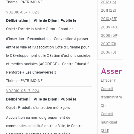
Thème :
PATRIMOINE
2012 (16)
2011 (22)
VD2010-05-17_023
2010 (35)
Délibération | | Ville de Dijon | Publié le
2009 (43)
Objet :
Fort de la Motte Giron - Chantier
2008 (59)
d'insertion - Reconduction - Convention à passer
2007 (71)
entre la Ville et l'Association Côte d'Orienne pour
2006 (8)
le DEveloppement et la GEstion d'actions sociales
et médico-sociales (ACODEGE) - Centre Educatif
Assembl
Renforcé « Les Chenevières »
Effacer ()
Thème :
PATRIMOINE
Conseil
VD2010-05-17_024
d'administration
Délibération | | Ville de Dijon | Publié le
(2)
Objet :
Produits d'entretien ménagers -
Conseil
Acquisition au nom du groupement de
municipal
commandes constitué entre la Ville, le Centre
(361)