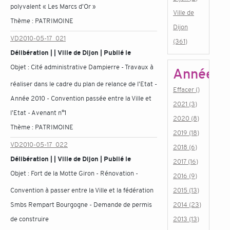
polyvalent « Les Marcs d'Or »
Ville de
Thème :
PATRIMOINE
Dijon
VD2010-05-17_021
(361)
Délibération | | Ville de Dijon | Publié le
Objet :
Cité administrative Dampierre - Travaux à
Année
réaliser dans le cadre du plan de relance de l'Etat -
Effacer ()
Année 2010 - Convention passée entre la Ville et
2021 (3)
l'Etat - Avenant n°1
2020 (8)
Thème :
PATRIMOINE
2019 (18)
VD2010-05-17_022
2018 (6)
Délibération | | Ville de Dijon | Publié le
2017 (16)
Objet :
Fort de la Motte Giron - Rénovation -
2016 (9)
Convention à passer entre la Ville et la fédération
2015 (13)
Smbs Rempart Bourgogne - Demande de permis
2014 (23)
de construire
2013 (13)