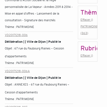
Communal d'Action Sociale et la régie
personnalisée de La Vapeur - Années 2011 à 2014 -
Thème
Mise en appel d'offres - Lancement de la
Effacer ()
consultation - Signature des marchés
PATRIMOINE
Thème :
PATRIMOINE
(363)
VD20171218-006
Délibération | | Ville de Dijon | Publié le
Rubrique
Objet :
67 rue du Faubourg Raines – Cession
Effacer ()
d'appartements
Thème :
PATRIMOINE
VD20171218-006A
Délibération | | Ville de Dijon | Publié le
Objet :
ANNEXES - 67 rue du Faubourg Raines –
Cession d'appartements
Thème :
PATRIMOINE