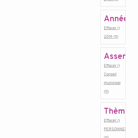
Année
Effacer ()
2019 (11)
Assembl
Effacer ()
Conseil
municipal
(11)
Thème
Effacer ()
PERSONNEL
(11)