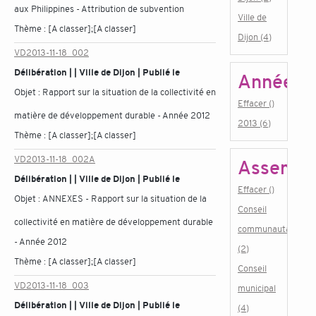
aux Philippines - Attribution de subvention
Ville de
Thème :
[A classer];[A classer]
Dijon (4)
VD2013-11-18_002
Délibération | | Ville de Dijon | Publié le
Année
Objet :
Rapport sur la situation de la collectivité en
Effacer ()
matière de développement durable - Année 2012
2013 (6)
Thème :
[A classer];[A classer]
VD2013-11-18_002A
Assembl
Délibération | | Ville de Dijon | Publié le
Effacer ()
Objet :
ANNEXES - Rapport sur la situation de la
Conseil
collectivité en matière de développement durable
communautaire
- Année 2012
(2)
Thème :
[A classer];[A classer]
Conseil
VD2013-11-18_003
municipal
Délibération | | Ville de Dijon | Publié le
(4)