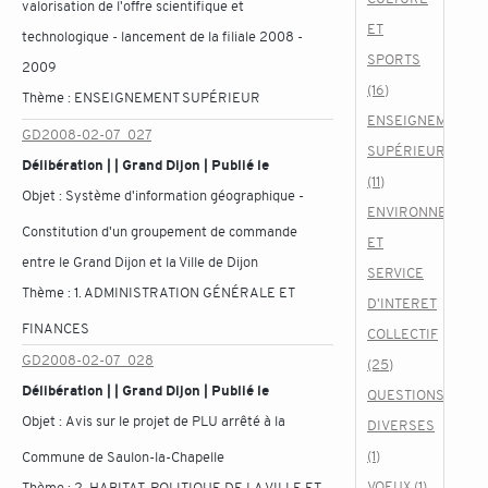
valorisation de l'offre scientifique et
ET
technologique - lancement de la filiale 2008 -
SPORTS
2009
(16)
Thème :
ENSEIGNEMENT SUPÉRIEUR
ENSEIGNEMENT
GD2008-02-07_027
SUPÉRIEUR
Délibération | | Grand Dijon | Publié le
(11)
Objet :
Système d'information géographique -
ENVIRONNEMENT
Constitution d'un groupement de commande
ET
entre le Grand Dijon et la Ville de Dijon
SERVICE
Thème :
1. ADMINISTRATION GÉNÉRALE ET
D'INTERET
FINANCES
COLLECTIF
GD2008-02-07_028
(25)
Délibération | | Grand Dijon | Publié le
QUESTIONS
Objet :
Avis sur le projet de PLU arrêté à la
DIVERSES
(1)
Commune de Saulon-la-Chapelle
VOEUX (1)
Thème :
2. HABITAT, POLITIQUE DE LA VILLE ET