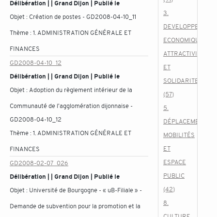
Délibération | | Grand Dijon | Publié le
3.
Objet :
Création de postes - GD2008-04-10_11
DEVELOPPEMENT
Thème :
1. ADMINISTRATION GÉNÉRALE ET
ECONOMIQUE,
FINANCES
ATTRACTIVITE
GD2008-04-10_12
ET
Délibération | | Grand Dijon | Publié le
SOLIDARITES
Objet :
Adoption du règlement intérieur de la
(57)
Communauté de l'agglomération dijonnaise -
5.
GD2008-04-10_12
DÉPLACEMENTS,
Thème :
1. ADMINISTRATION GÉNÉRALE ET
MOBILITÉS
ET
FINANCES
ESPACE
GD2008-02-07_026
PUBLIC
Délibération | | Grand Dijon | Publié le
(42)
Objet :
Université de Bourgogne - « uB-Filiale » -
8.
Demande de subvention pour la promotion et la
CULTURE