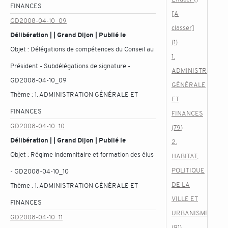
FINANCES
[A
GD2008-04-10_09
classer]
Délibération | | Grand Dijon | Publié le
(1)
Objet :
Délégations de compétences du Conseil au
1.
Président - Subdélégations de signature -
ADMINISTRATION
GD2008-04-10_09
GÉNÉRALE
Thème :
1. ADMINISTRATION GÉNÉRALE ET
ET
FINANCES
FINANCES
GD2008-04-10_10
(79)
Délibération | | Grand Dijon | Publié le
2.
Objet :
Régime indemnitaire et formation des élus
HABITAT,
POLITIQUE
- GD2008-04-10_10
DE LA
Thème :
1. ADMINISTRATION GÉNÉRALE ET
VILLE ET
FINANCES
URBANISME
GD2008-04-10_11
(91)