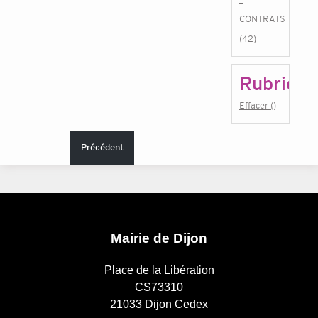
CONTRATS
(42)
Rubrique
Effacer ()
Précédent
Mairie de Dijon
Place de la Libération
CS73310
21033 Dijon Cedex