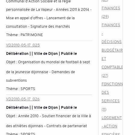
Communal d'Action Sociale et la régie
FINANCES
personnalisée de La Vapeur - Années 2011 à 2014 -
(29)
Mise en appel d'offres - Lancement de la
FINANCES
consultation - Signature des marchés
-
Thème :
PATRIMOINE
DÉCISIONS
VD2010-05-17_025
BUDGÉTAIRES
Délibération | | Ville de Dijon | Publié le
ET
Objet :
Organisation du mondial de football à sept
COMPTABLES
de la jeunesse dijonnaise - Demandes de
(27)
subventions
FONCTIONNEMEN
Thème :
SPORTS
DES
VD2010-05-17_026
SERVICES
Délibération | | Ville de Dijon | Publié le
(11)
Objet :
Année 2010 - Soutien financier de la Ville à
LOGEMENT
des athlètes dijonnais - Contrats de partenariat
- ACTION
Thème :
SPORTS
FONCIÈRE