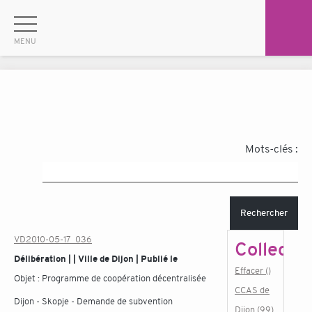
Mots-clés :
Rechercher
VD2010-05-17_036
Collectiv
Délibération | | Ville de Dijon | Publié le
Effacer ()
Objet :
Programme de coopération décentralisée
CCAS de
Dijon - Skopje - Demande de subvention
Dijon (99)