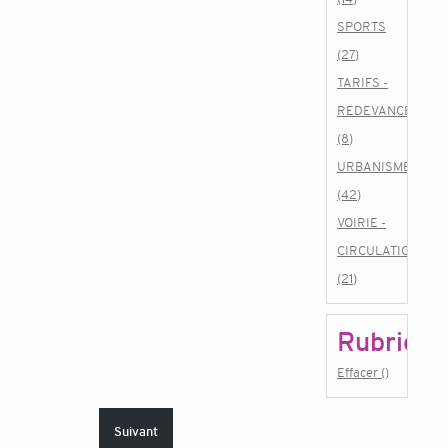
SPORTS
(27)
TARIFS -
REDEVANCES
(8)
URBANISME
(42)
VOIRIE -
CIRCULATION
(21)
Rubrique
Effacer ()
Suivant