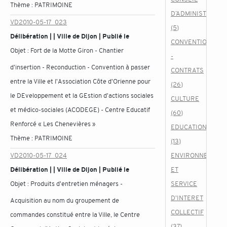
Thème :
PATRIMOINE
D’ADMINISTRATIO
VD2010-05-17_023
(5)
Délibération | | Ville de Dijon | Publié le
CONVENTIONS
Objet :
Fort de la Motte Giron - Chantier
-
d'insertion - Reconduction - Convention à passer
CONTRATS
entre la Ville et l'Association Côte d'Orienne pour
(26)
le DEveloppement et la GEstion d'actions sociales
CULTURE
et médico-sociales (ACODEGE) - Centre Educatif
(60)
Renforcé « Les Chenevières »
EDUCATION
Thème :
PATRIMOINE
(13)
VD2010-05-17_024
ENVIRONNEMENT
Délibération | | Ville de Dijon | Publié le
ET
Objet :
Produits d'entretien ménagers -
SERVICE
D'INTERET
Acquisition au nom du groupement de
COLLECTIF
commandes constitué entre la Ville, le Centre
(37)