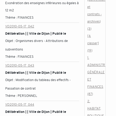
Exonération des enseignes inférieures ou égales à
et
12 m2
contrats -
Thème :
FINANCES
archives)
VD2010-05-17_042
(3)
Délibération | | Ville de Dijon | Publié le
[A
Objet :
Organismes divers - Attributions de
classer]
subventions
(19)
Thème :
FINANCES
1.
ADMINISTRATION
VD2010-05-17_043
GÉNÉRALE
Délibération | | Ville de Dijon | Publié le
ET
Objet :
Modification du tableau des effectifs -
FINANCES
Passation de contrat
(87)
Thème :
PERSONNEL
2.
VD2010-05-17_044
HABITAT,
Délibération | | Ville de Dijon | Publié le
POLITIQUE