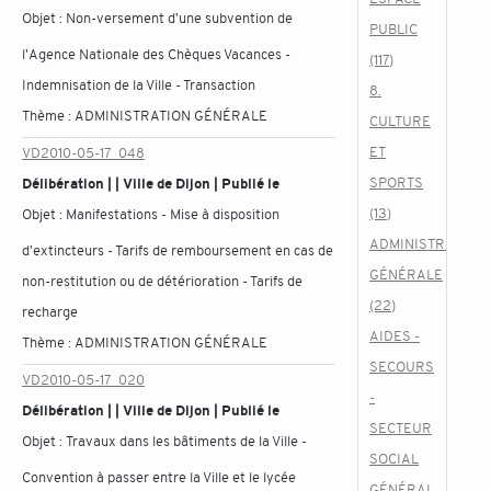
Objet :
Non-versement d'une subvention de
PUBLIC
l'Agence Nationale des Chèques Vacances -
(117)
Indemnisation de la Ville - Transaction
8.
Thème :
ADMINISTRATION GÉNÉRALE
CULTURE
ET
VD2010-05-17_048
SPORTS
Délibération | | Ville de Dijon | Publié le
(13)
Objet :
Manifestations - Mise à disposition
ADMINISTRATION
d'extincteurs - Tarifs de remboursement en cas de
GÉNÉRALE
non-restitution ou de détérioration - Tarifs de
(22)
recharge
AIDES -
Thème :
ADMINISTRATION GÉNÉRALE
SECOURS
VD2010-05-17_020
-
Délibération | | Ville de Dijon | Publié le
SECTEUR
Objet :
Travaux dans les bâtiments de la Ville -
SOCIAL
Convention à passer entre la Ville et le lycée
GÉNÉRAL