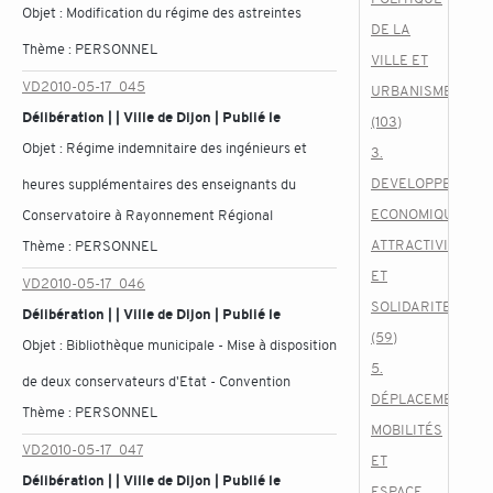
Objet :
Modification du régime des astreintes
DE LA
Thème :
PERSONNEL
VILLE ET
VD2010-05-17_045
URBANISME
Délibération | | Ville de Dijon | Publié le
(103)
Objet :
Régime indemnitaire des ingénieurs et
3.
DEVELOPPEMENT
heures supplémentaires des enseignants du
ECONOMIQUE,
Conservatoire à Rayonnement Régional
ATTRACTIVITE
Thème :
PERSONNEL
ET
VD2010-05-17_046
SOLIDARITES
Délibération | | Ville de Dijon | Publié le
(59)
Objet :
Bibliothèque municipale - Mise à disposition
5.
de deux conservateurs d'Etat - Convention
DÉPLACEMENTS,
Thème :
PERSONNEL
MOBILITÉS
VD2010-05-17_047
ET
Délibération | | Ville de Dijon | Publié le
ESPACE