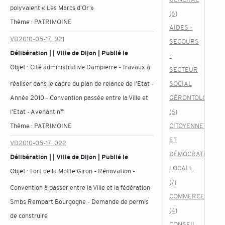
polyvalent « Les Marcs d'Or »
(6)
Thème :
PATRIMOINE
AIDES -
VD2010-05-17_021
SECOURS
Délibération | | Ville de Dijon | Publié le
-
Objet :
Cité administrative Dampierre - Travaux à
SECTEUR
réaliser dans le cadre du plan de relance de l'Etat -
SOCIAL
Année 2010 - Convention passée entre la Ville et
GÉRONTOLOGIQU
l'Etat - Avenant n°1
(6)
Thème :
PATRIMOINE
CITOYENNETÉ
ET
VD2010-05-17_022
DÉMOCRATIE
Délibération | | Ville de Dijon | Publié le
LOCALE
Objet :
Fort de la Motte Giron - Rénovation -
(7)
Convention à passer entre la Ville et la fédération
COMMERCE
Smbs Rempart Bourgogne - Demande de permis
(4)
de construire
CONSEIL