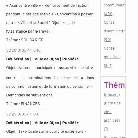
communautaire
« Acor centre ville » - Renforcement de l'action
(420)
pendant la période estivale - Convention à passer
Conseil
entre la Ville et la Société Dijonnaise de
d'administration
l'Assistance par le Travail
(99)
Thème :
SOLIDARITÉ
Conseil
VD2010-05-17_040
municipal
Délibération | | Ville de Dijon | Publié le
(341)
Objet :
Antenne municipale et associative de lutte
contre les discriminations - Lieu d'accueil - Actions
Thème
de communication et de formation du personnel -
Effacer ()
Demandes de subventions
(Cadre de
Thème :
FINANCES
vie -
VD2010-05-17_041
archives)
Délibération | | Ville de Dijon | Publié le
(7)
Objet :
Taxe locale sur la publicité extérieure -
(Conventions