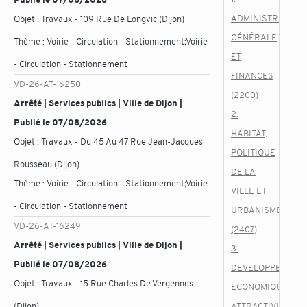
ADMINISTRATION
Objet :
Travaux - 109 Rue De Longvic (Dijon)
GÉNÉRALE
Thème :
Voirie - Circulation - Stationnement;Voirie
ET
- Circulation - Stationnement
FINANCES
VD-26-AT-16250
(2200)
Arrêté | Services publics | Ville de Dijon |
2.
Publié le 07/08/2026
HABITAT,
Objet :
Travaux - Du 45 Au 47 Rue Jean-Jacques
POLITIQUE
Rousseau (Dijon)
DE LA
Thème :
Voirie - Circulation - Stationnement;Voirie
VILLE ET
- Circulation - Stationnement
URBANISME
VD-26-AT-16249
(2407)
Arrêté | Services publics | Ville de Dijon |
3.
Publié le 07/08/2026
DEVELOPPEMENT
Objet :
Travaux - 15 Rue Charles De Vergennes
ECONOMIQUE,
(Dijon)
ATTRACTIVITE