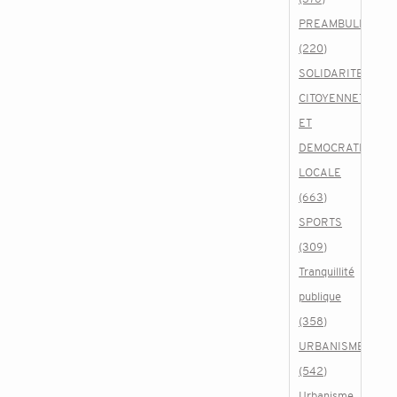
PREAMBULE
(220)
SOLIDARITE,
CITOYENNETE
ET
DEMOCRATIE
LOCALE
(663)
SPORTS
(309)
Tranquillité
publique
(358)
URBANISME
(542)
Urbanisme