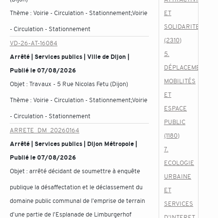
Thème :
Voirie - Circulation - Stationnement;Voirie
ET
SOLIDARITES
- Circulation - Stationnement
(2310)
VD-26-AT-16084
5.
Arrêté | Services publics | Ville de Dijon |
DÉPLACEMENTS,
Publié le 07/08/2026
MOBILITÉS
Objet :
Travaux - 5 Rue Nicolas Fetu (Dijon)
ET
Thème :
Voirie - Circulation - Stationnement;Voirie
ESPACE
- Circulation - Stationnement
PUBLIC
ARRETE_DM_20260164
(1180)
Arrêté | Services publics | Dijon Métropole |
7.
Publié le 07/08/2026
ECOLOGIE
Objet :
arrêté décidant de soumettre à enquête
URBAINE
publique la désaffectation et le déclassement du
ET
domaine public communal de l'emprise de terrain
SERVICES
d'une partie de l'Esplanade de Limburgerhof
D'INTERET