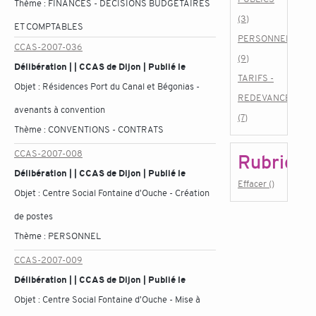
Thème :
FINANCES - DÉCISIONS BUDGÉTAIRES
(3)
ET COMPTABLES
PERSONNEL
CCAS-2007-036
(9)
Délibération | | CCAS de Dijon | Publié le
TARIFS -
Objet :
Résidences Port du Canal et Bégonias -
REDEVANCES
avenants à convention
(7)
Thème :
CONVENTIONS - CONTRATS
CCAS-2007-008
Rubrique
Délibération | | CCAS de Dijon | Publié le
Effacer ()
Objet :
Centre Social Fontaine d'Ouche - Création
de postes
Thème :
PERSONNEL
CCAS-2007-009
Délibération | | CCAS de Dijon | Publié le
Objet :
Centre Social Fontaine d'Ouche - Mise à