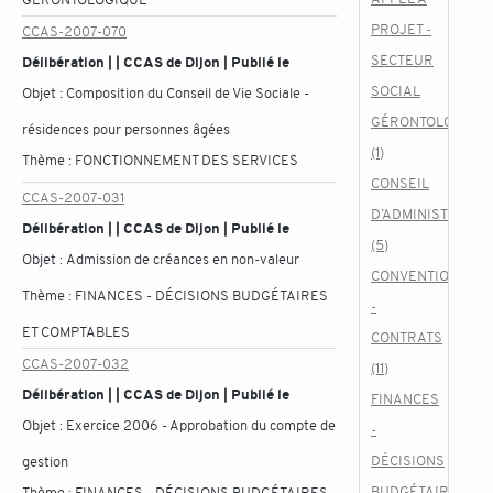
PROJET -
CCAS-2007-070
SECTEUR
Délibération | | CCAS de Dijon | Publié le
SOCIAL
Objet :
Composition du Conseil de Vie Sociale -
GÉRONTOLOGIQU
résidences pour personnes âgées
(1)
Thème :
FONCTIONNEMENT DES SERVICES
CONSEIL
CCAS-2007-031
D’ADMINISTRATIO
Délibération | | CCAS de Dijon | Publié le
(5)
Objet :
Admission de créances en non-valeur
CONVENTIONS
Thème :
FINANCES - DÉCISIONS BUDGÉTAIRES
-
ET COMPTABLES
CONTRATS
CCAS-2007-032
(11)
Délibération | | CCAS de Dijon | Publié le
FINANCES
Objet :
Exercice 2006 - Approbation du compte de
-
DÉCISIONS
gestion
BUDGÉTAIRES
Thème :
FINANCES - DÉCISIONS BUDGÉTAIRES