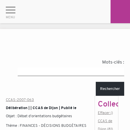
Mots-clés :
Rechercher
CCAS-2007-063
Collectiv
Délibération | | CCAS de Dijon | Publié le
Effacer ()
Objet :
Débat d'orientations budgétaires
CCAS de
Thème :
FINANCES - DÉCISIONS BUDGÉTAIRES
Dijon (81)