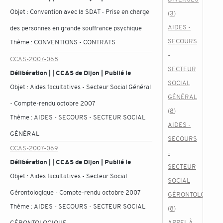
Objet :
Convention avec la SDAT - Prise en charge
(3)
AIDES -
des personnes en grande souffrance psychique
SECOURS
Thème :
CONVENTIONS - CONTRATS
-
CCAS-2007-068
SECTEUR
Délibération | | CCAS de Dijon | Publié le
SOCIAL
Objet :
Aides facultatives - Secteur Social Général
GÉNÉRAL
- Compte-rendu octobre 2007
(8)
Thème :
AIDES - SECOURS - SECTEUR SOCIAL
AIDES -
GÉNÉRAL
SECOURS
CCAS-2007-069
-
Délibération | | CCAS de Dijon | Publié le
SECTEUR
Objet :
Aides facultatives - Secteur Social
SOCIAL
Gérontologique - Compte-rendu octobre 2007
GÉRONTOLOGIQU
Thème :
AIDES - SECOURS - SECTEUR SOCIAL
(8)
APPEL À
GÉRONTOLOGIQUE