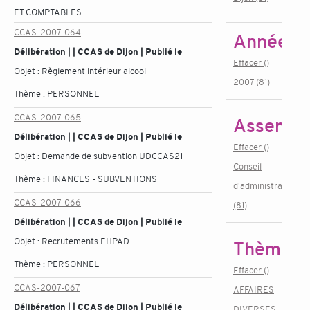
ET COMPTABLES
CCAS-2007-064
Année
Délibération | | CCAS de Dijon | Publié le
Effacer ()
Objet :
Règlement intérieur alcool
2007 (81)
Thème :
PERSONNEL
CCAS-2007-065
Assembl
Délibération | | CCAS de Dijon | Publié le
Effacer ()
Objet :
Demande de subvention UDCCAS21
Conseil
Thème :
FINANCES - SUBVENTIONS
d'administration
CCAS-2007-066
(81)
Délibération | | CCAS de Dijon | Publié le
Objet :
Recrutements EHPAD
Thème
Thème :
PERSONNEL
Effacer ()
CCAS-2007-067
AFFAIRES
Délibération | | CCAS de Dijon | Publié le
DIVERSES