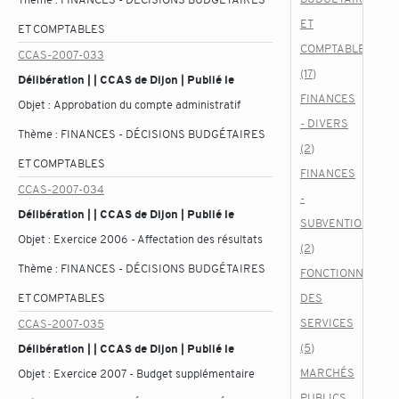
ET
ET COMPTABLES
COMPTABLES
CCAS-2007-033
(17)
Délibération | | CCAS de Dijon | Publié le
FINANCES
Objet :
Approbation du compte administratif
- DIVERS
Thème :
FINANCES - DÉCISIONS BUDGÉTAIRES
(2)
ET COMPTABLES
FINANCES
CCAS-2007-034
-
Délibération | | CCAS de Dijon | Publié le
SUBVENTIONS
Objet :
Exercice 2006 - Affectation des résultats
(2)
Thème :
FINANCES - DÉCISIONS BUDGÉTAIRES
FONCTIONNEMEN
ET COMPTABLES
DES
SERVICES
CCAS-2007-035
(5)
Délibération | | CCAS de Dijon | Publié le
MARCHÉS
Objet :
Exercice 2007 - Budget supplémentaire
PUBLICS