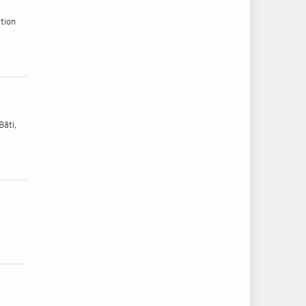
tion
Bâti,